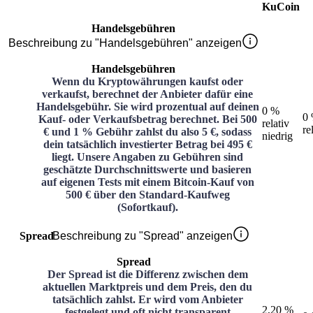
KuCoin
Handelsgebühren
Beschreibung zu "Handelsgebühren" anzeigen
Handelsgebühren
Wenn du Kryptowährungen kaufst oder
verkaufst, berechnet der Anbieter dafür eine
Handelsgebühr. Sie wird prozentual auf deinen
0 %
0
Kauf- oder Verkaufsbetrag berechnet. Bei 500
relativ
re
€ und 1 % Gebühr zahlst du also 5 €, sodass
niedrig
dein tatsächlich investierter Betrag bei 495 €
liegt. Unsere Angaben zu Gebühren sind
geschätzte Durchschnittswerte und basieren
auf eigenen Tests mit einem Bitcoin-Kauf von
500 € über den Standard-Kaufweg
(Sofortkauf).
Spread
Beschreibung zu "Spread" anzeigen
Spread
Der Spread ist die Differenz zwischen dem
aktuellen Marktpreis und dem Preis, den du
tatsächlich zahlst. Er wird vom Anbieter
2,20 %
festgelegt und oft nicht transparent