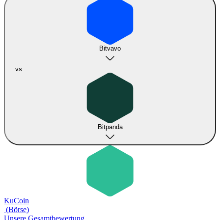
Bitvavo
vs
Bitpanda
KuCoin
(
Börse
)
Unsere Gesamtbewertung