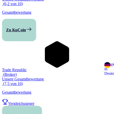
(
6,2
von
10
)
Gesamtbewertung
Zu KuCoin
Haupt
in
Trade Republic
Deuts
(
Broker
)
Unsere Gesamtbewertung
(
7,5
von
10
)
Gesamtbewertung
Vergleichssieger