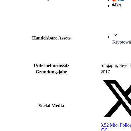
Handelsbare Assets
Kryptowä
Unternehmenssitz
Singapur, Seych
Gründungsjahr
2017
Social Media
3,52 Mio.
Follo