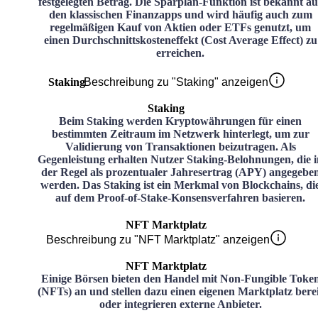
festgelegten Betrag. Die Sparplan-Funktion ist bekannt au
den klassischen Finanzapps und wird häufig auch zum
regelmäßigen Kauf von Aktien oder ETFs genutzt, um
einen Durchschnittskosteneffekt (Cost Average Effect) zu
erreichen.
Staking
Beschreibung zu "Staking" anzeigen
Staking
Beim Staking werden Kryptowährungen für einen
bestimmten Zeitraum im Netzwerk hinterlegt, um zur
Validierung von Transaktionen beizutragen. Als
Gegenleistung erhalten Nutzer Staking-Belohnungen, die i
der Regel als prozentualer Jahresertrag (APY) angegebe
werden. Das Staking ist ein Merkmal von Blockchains, di
auf dem Proof-of-Stake-Konsensverfahren basieren.
NFT Marktplatz
Beschreibung zu "NFT Marktplatz" anzeigen
NFT Marktplatz
Einige Börsen bieten den Handel mit Non-Fungible Toke
(NFTs) an und stellen dazu einen eigenen Marktplatz bere
oder integrieren externe Anbieter.